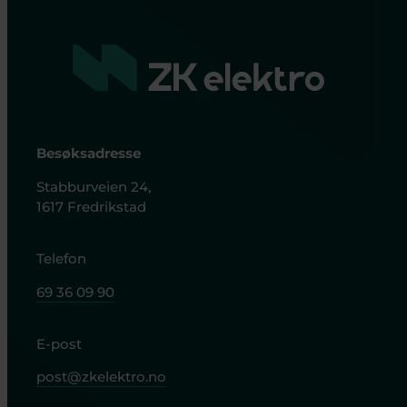
Besøksadresse
Stabburveien 24,
1617 Fredrikstad
Telefon
69 36 09 90
E-post
post@zkelektro.no