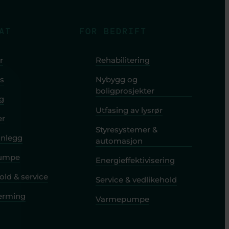
AT
FOR BEDRIFT
r
Rehabilitering
s
Nybygg og
boligprosjekter
ng
Utfasing av lysrør
er
Styresystemer &
anlegg
automasjon
umpe
Energieffektivisering
old & service
Service & vedlikehold
jerming
Varmepumpe