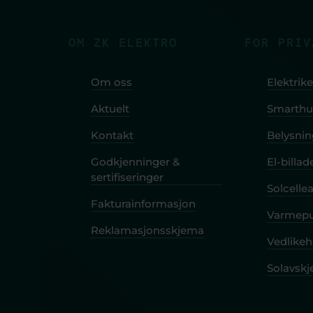
OM ZK ELEKTRO
FOR PRIV
Om oss
Elektrike
Aktuelt
Smarthu
Kontakt
Belysni
Godkjenninger &
El-billad
sertifiseringer
Solcelle
Fakturainformasjon
Varmep
Reklamasjonsskjema
Vedlikeh
Solavsk