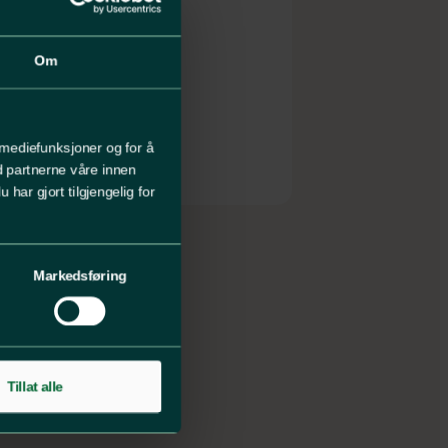
OVERLEVERING
Om
November 2026
 mediefunksjoner og for å
d partnerne våre innen
ar gjort tilgjengelig for
Markedsføring
Tillat alle