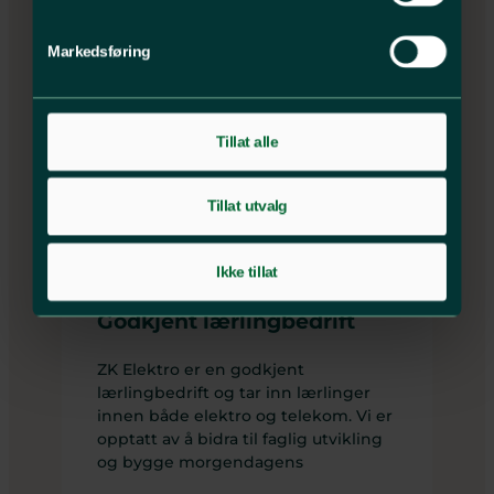
HMS og kvalitet – og er en trygg
samarbeidspartner i profesjonelle
Markedsføring
prosjekter.
Tillat alle
Tillat utvalg
Ikke tillat
Godkjent lærlingbedrift
ZK Elektro er en godkjent
lærlingbedrift og tar inn lærlinger
innen både elektro og telekom. Vi er
opptatt av å bidra til faglig utvikling
og bygge morgendagens