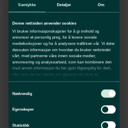
opplæring, praktisk ferdighet og
Samtykke
Detaljer
Om
teknologisk forståelse for moderne
og sammensatte styresystemer.
Denne nettsiden anvender cookies
Vi bruker informasjonskapsler for å gi innhold og
annonser et personlig preg, for å levere sosiale
mediefunksjoner og for å analysere trafikken vår. Vi deler
dessuten informasjon om hvordan du bruker nettstedet
vårt, med partnerne våre innen sosiale medier,
annonsering og analysearbeid, som kan kombinere den
med annen informasjon du har gjort tilgjengelig for dem,
eller som de har samlet inn gjennom din bruk av
tjenestene deres.
Samtykkevalg
StartBank 2025
Nødvendig
ZK Elektro er registrert i
StartBANK
,
leverandørregisteret for bygg,
Egenskaper
anlegg, forvaltning og eiendom.
Dette dokumenterer at vi oppfyller
Statistikk
strenge krav til seriøsitet, økonomi,