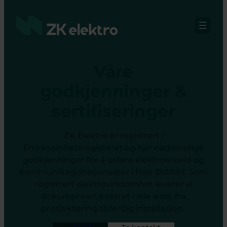
Hopp
til
innhold
Våre
godkjenninger &
sertifiseringer
ZK Elektro er registrert i
Elvirksomhetsregisteret og har nødvendige
godkjenninger for å utføre elektroarbeid og
kommunikasjonstjenester i hele Østfold. Som
registrert elektrovirksomhet leverer vi
dokumentert kvalitet i alle ledd, fra
prosjektering til ferdig installasjon.