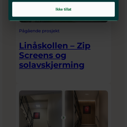
Ikke tillat
Pågående prosjekt
Linåskollen – Zip
Screens og
solavskjerming