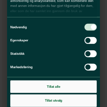
annonsering og analysearbeid, som kan kombinere den
med annen informasjon du har gjort tilgjengelig for dem,
eller som de har samlet inn gjennom din bruk av
tjenestene deres.
Samtykkevalg
Pågående prosjekt
Nødvendig
Alværn
Egenskaper
ungdomsskole på
Nesodden
Statistikk
Markedsføring
Tillat alle
Tillat utvalg