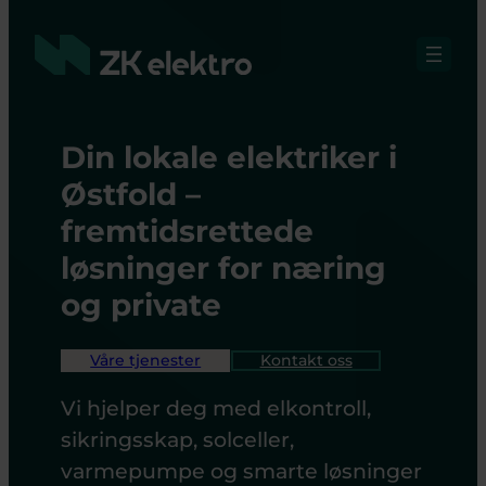
Hopp
til
innhold
Din lokale elektriker i
Østfold –
fremtidsrettede
løsninger for næring
og private
Våre tjenester
Kontakt oss
Vi hjelper deg med elkontroll,
sikringsskap, solceller,
varmepumpe og smarte løsninger