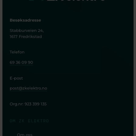
Besøksadresse
Stabburveien 24,
1617 Fredrikstad
Telefon
69 36 09 90
E-post
post@zkelektro.no
Org.nr: 923 399 135
OM ZK ELEKTRO
Om oss